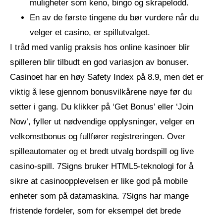
muligheter som keno, bingo og skrapelodd.
En av de første tingene du bør vurdere når du
velger et casino, er spillutvalget.
I tråd med vanlig praksis hos online kasinoer blir
spilleren blir tilbudt en god variasjon av bonuser.
Casinoet har en høy Safety Index på 8.9, men det er
viktig å lese gjennom bonusvilkårene nøye før du
setter i gang. Du klikker på ‘Get Bonus’ eller ‘Join
Now’, fyller ut nødvendige opplysninger, velger en
velkomstbonus og fullfører registreringen. Over
spilleautomater og et bredt utvalg bordspill og live
casino-spill. 7Signs bruker HTML5-teknologi for å
sikre at casinoopplevelsen er like god på mobile
enheter som på datamaskina. 7Signs har mange
fristende fordeler, som for eksempel det brede