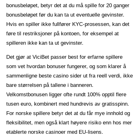
bonusbeløpet, betyr det at du må spille for 20 ganger
bonusbeløpet før du kan ta ut eventuelle gevinster.
Hvis en spiller ikke fullfører KYC-prosessen, kan det
føre til restriksjoner på kontoen, for eksempel at
spilleren ikke kan ta ut gevinster.
Det gjør at ViciBet passer best for erfarne spillere
som vet hvordan bonuser fungerer, og som klarer å
sammenligne beste casino sider ut fra reell verdi, ikke
bare størrelsen på tallene i banneren.
Velkomstbonusen ligger ofte rundt 100% opptil flere
tusen euro, kombinert med hundrevis av gratisspinn.
For norske spillere betyr det at du får mye innhold og
fleksibilitet, men også klart høyere risiko enn hos mer
etablerte norske casinoer med EU-lisens.