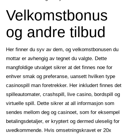
Velkomstbonus
og andre tilbud
Her finner du syv av dem, og velkomstbonusen du
mottar er avhengig av tegnet du valgte. Dette
mangfoldige utvalget sikrer at det finnes noe for
enhver smak og preferanse, uansett hvilken type
casinospill man foretrekker. Her inkludert finnes det
spilleautomater, crashspill, live casino, bordspill og
virtuelle spill. Dette sikrer at all informasjon som
sendes mellom deg og casinoet, som for eksempel
betalingsdetaljer, er kryptert og dermed uleselig for
uvedkommende. Hvis omsetningskravet er 20x