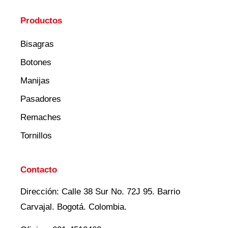
Productos
Bisagras
Botones
Manijas
Pasadores
Remaches
Tornillos
Contacto
Dirección: Calle 38 Sur No. 72J 95. Barrio
Carvajal. Bogotá. Colombia.