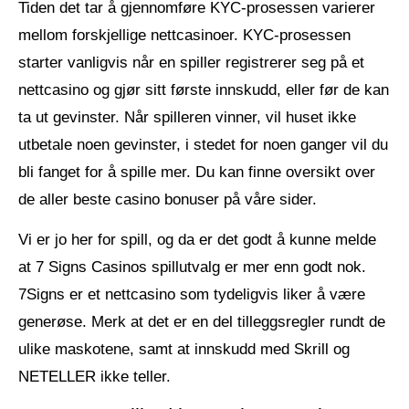
Tiden det tar å gjennomføre KYC-prosessen varierer
mellom forskjellige nettcasinoer. KYC-prosessen
starter vanligvis når en spiller registrerer seg på et
nettcasino og gjør sitt første innskudd, eller før de kan
ta ut gevinster. Når spilleren vinner, vil huset ikke
utbetale noen gevinster, i stedet for noen ganger vil du
bli fanget for å spille mer. Du kan finne oversikt over
de aller beste casino bonuser på våre sider.
Vi er jo her for spill, og da er det godt å kunne melde
at 7 Signs Casinos spillutvalg er mer enn godt nok.
7Signs er et nettcasino som tydeligvis liker å være
generøse. Merk at det er en del tilleggsregler rundt de
ulike maskotene, samt at innskudd med Skrill og
NETELLER ikke teller.