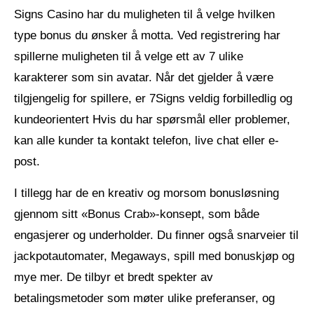
Signs Casino har du muligheten til å velge hvilken
type bonus du ønsker å motta. Ved registrering har
spillerne muligheten til å velge ett av 7 ulike
karakterer som sin avatar. Når det gjelder å være
tilgjengelig for spillere, er 7Signs veldig forbilledlig og
kundeorientert Hvis du har spørsmål eller problemer,
kan alle kunder ta kontakt telefon, live chat eller e-
post.
I tillegg har de en kreativ og morsom bonusløsning
gjennom sitt «Bonus Crab»-konsept, som både
engasjerer og underholder. Du finner også snarveier til
jackpotautomater, Megaways, spill med bonuskjøp og
mye mer. De tilbyr et bredt spekter av
betalingsmetoder som møter ulike preferanser, og