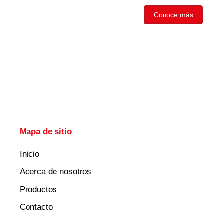
Conoce más
Mapa de sitio
Inicio
Acerca de nosotros
Productos
Contacto