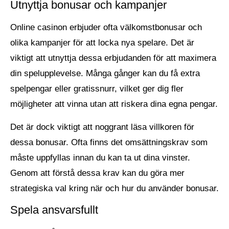
Utnyttja bonusar och kampanjer
Online casinon erbjuder ofta välkomstbonusar och
olika kampanjer för att locka nya spelare. Det är
viktigt att utnyttja dessa erbjudanden för att maximera
din spelupplevelse. Många gånger kan du få extra
spelpengar eller gratissnurr, vilket ger dig fler
möjligheter att vinna utan att riskera dina egna pengar.
Det är dock viktigt att noggrant läsa villkoren för
dessa bonusar. Ofta finns det omsättningskrav som
måste uppfyllas innan du kan ta ut dina vinster.
Genom att förstå dessa krav kan du göra mer
strategiska val kring när och hur du använder bonusar.
Spela ansvarsfullt