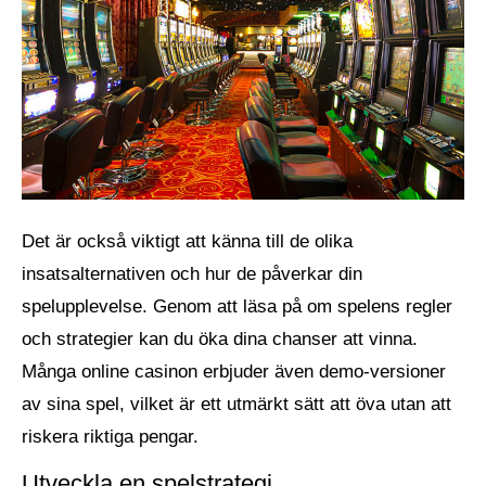
Det är också viktigt att känna till de olika
insatsalternativen och hur de påverkar din
spelupplevelse. Genom att läsa på om spelens regler
och strategier kan du öka dina chanser att vinna.
Många online casinon erbjuder även demo-versioner
av sina spel, vilket är ett utmärkt sätt att öva utan att
riskera riktiga pengar.
Utveckla en spelstrategi