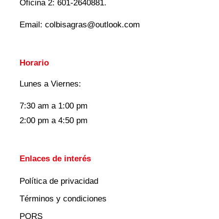
Oficina 2: 601-2640881.
Email: colbisagras@outlook.com
Horario
Lunes a Viernes:
7:30 am a 1:00 pm
2:00 pm a 4:50 pm
Enlaces de interés
Política de privacidad
Términos y condiciones
PQRS