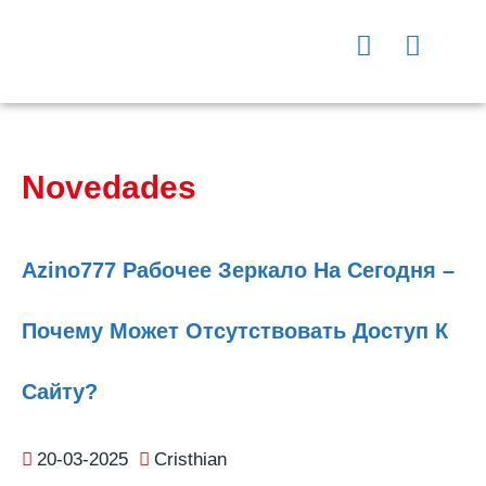
Novedades
Azino777 Рабочее Зеркало На Сегодня –
Почему Может Отсутствовать Доступ К
Сайту?
20-03-2025
Cristhian