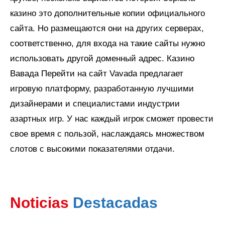
казино это дополнительные копии официального
сайта. Но размещаются они на других серверах,
соответственно, для входа на такие сайты нужно
использовать другой доменный адрес. Казино
Вавада Перейти на сайт Vavada предлагает
игровую платформу, разработанную лучшими
дизайнерами и специалистами индустрии
азартных игр. У нас каждый игрок сможет провести
свое время с пользой, наслаждаясь множеством
слотов с высокими показателями отдачи.
Noticias
Destacadas