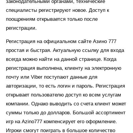
законодательными органами, технические
специалисты регистрируют новое. Доступ к
поощрениям открывается только после
регистрации.
Регистрация на официальном сайте Азино 777
простая и быстрая. Актуальную ссылку для входа
всегда можно найти на данной странице. Когда
регистрация выполнена, клиенту на электронную
почту или Viber поступают данные для
авторизации, то есть логин и пароль. Регистрация
открывает пользователю доступ ко всем услугам
компании. Однако выводить со счета клиент может
суммы только до долларов. Большой ассортимент
игр на Azino777 компенсирует его оформление.
Игроки смогут поиграть в большое количество