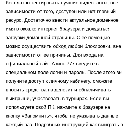
бесплатно тестировать лучшие видеослоты, вне
зависимости от того, доступен или нет главный
ресурс. Достаточно ввести актуальное доменное
имя в окошко интернет браузера и дождаться
загрузки домашней страницы. С ее помощью
можно осуществить обход любой блокировки, вне
зависимости от ее причины. Для входа на
официальный сайт Азино 777 введите в
специальном поле логин и пароль. После этого вы
получите доступ к личному кабинету, сможете
вносить средства на депозит и обналичивать
выигрыши, участвовать в турнирах. Если вы
используете свой ПК, нажмите в браузере на
кнопку «Запомнить», чтобы не указывать данные
каждый раз. Подробных инструкций как выиграть в