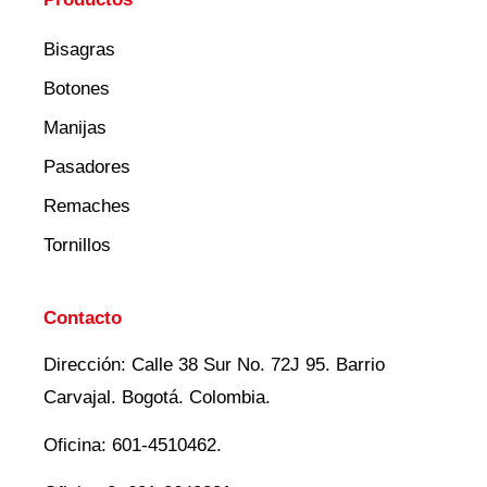
Bisagras
Botones
Manijas
Pasadores
Remaches
Tornillos
Contacto
Dirección: Calle 38 Sur No. 72J 95. Barrio
Carvajal. Bogotá. Colombia.
Oficina: 601-4510462.