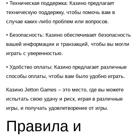
• Техническая поддержка: Казино предлагает
техническую поддержку, чтобы помочь вам в
случае каких-либо проблем или вопросов.
• Безопасность: Казино обеспечивает безопасность
вашей информации и транзакций, чтобы вы могли
играть с уверенностью.
• Удобство оплаты: Казино предлагает различные
способы оплаты, чтобы вам было удобно играть.
Казино Jetton Games – это место, где вы можете
испытать свою удачу и риск, играя в различные
игры, и получать удовлетворение от игры.
Правила и