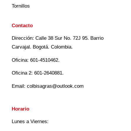
Tornillos
Contacto
Dirección: Calle 38 Sur No. 72J 95. Barrio
Carvajal. Bogotá. Colombia.
Oficina: 601-4510462.
Oficina 2: 601-2640881.
Email: colbisagras@outlook.com
Horario
Lunes a Viernes: