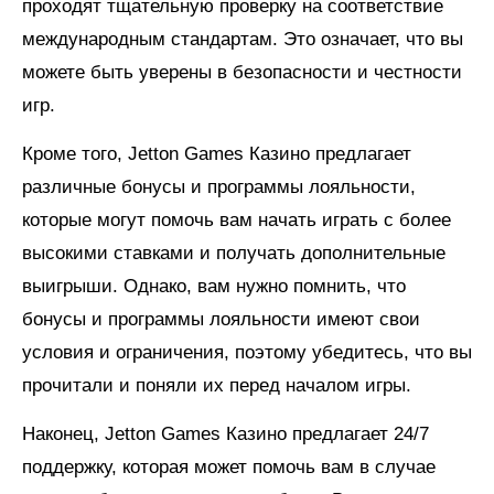
проходят тщательную проверку на соответствие
международным стандартам. Это означает, что вы
можете быть уверены в безопасности и честности
игр.
Кроме того, Jetton Games Казино предлагает
различные бонусы и программы лояльности,
которые могут помочь вам начать играть с более
высокими ставками и получать дополнительные
выигрыши. Однако, вам нужно помнить, что
бонусы и программы лояльности имеют свои
условия и ограничения, поэтому убедитесь, что вы
прочитали и поняли их перед началом игры.
Наконец, Jetton Games Казино предлагает 24/7
поддержку, которая может помочь вам в случае