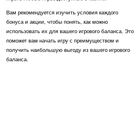
Вам рекомендуется изучить условия каждого
бонуса и акции, чтобы понять, как можно
использовать их для вашего игрового баланса. Это
поможет вам начать игру с преимуществом и
получить наибольшую выгоду из вашего игрового
баланса.