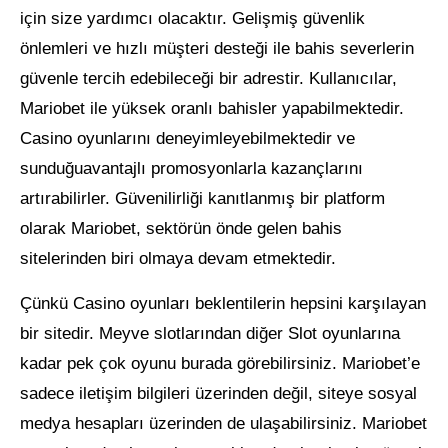
için size yardımcı olacaktır. Gelişmiş güvenlik
önlemleri ve hızlı müşteri desteği ile bahis severlerin
güvenle tercih edebileceği bir adrestir. Kullanıcılar,
Mariobet ile yüksek oranlı bahisler yapabilmektedir.
Casino oyunlarını deneyimleyebilmektedir ve
sunduğuavantajlı promosyonlarla kazançlarını
artırabilirler. Güvenilirliği kanıtlanmış bir platform
olarak Mariobet, sektörün önde gelen bahis
sitelerinden biri olmaya devam etmektedir.
Çünkü Casino oyunları beklentilerin hepsini karşılayan
bir sitedir. Meyve slotlarından diğer Slot oyunlarına
kadar pek çok oyunu burada görebilirsiniz. Mariobet’e
sadece iletişim bilgileri üzerinden değil, siteye sosyal
medya hesapları üzerinden de ulaşabilirsiniz. Mariobet