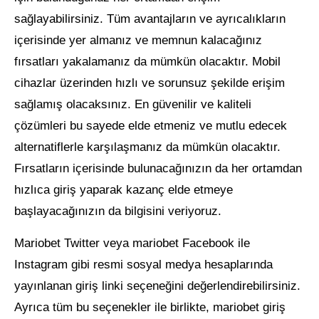
sağlayabilirsiniz. Tüm avantajların ve ayrıcalıkların
içerisinde yer almanız ve memnun kalacağınız
fırsatları yakalamanız da mümkün olacaktır. Mobil
cihazlar üzerinden hızlı ve sorunsuz şekilde erişim
sağlamış olacaksınız. En güvenilir ve kaliteli
çözümleri bu sayede elde etmeniz ve mutlu edecek
alternatiflerle karşılaşmanız da mümkün olacaktır.
Fırsatların içerisinde bulunacağınızın da her ortamdan
hızlıca giriş yaparak kazanç elde etmeye
başlayacağınızın da bilgisini veriyoruz.
Mariobet Twitter veya mariobet Facebook ile
Instagram gibi resmi sosyal medya hesaplarında
yayınlanan giriş linki seçeneğini değerlendirebilirsiniz.
Ayrıca tüm bu seçenekler ile birlikte, mariobet giriş