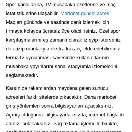
Spor kanallarına, TV müsabaka özetlerine ve maç
istatistiklerine ulaşabilir.
Mariobet güncel adres
Maçları gününde ve saatinde canlı izlemek için
firmaya kolayca ücretsiz üye olabilirsiniz. Özel spor
karşılaşmalarını eş zamanlı olarak izleyip isterseniz
de cazip oranlarıyla ekstra kazanç elde edebilirsiniz.
Firma tv uygulaması sayesinde kullanıcılarının
müsabaka yayınlarını sanal stadyumla izlemelerini
sağlamaktadır.
Karşınıza rakamlardan meydana gelen sunucu
adresleri farklı sitelerde çıkacaktır. Daha mariobet
giriş yöntemleri sonra bilgisayarları açacaksınız.
Açmış olduğunuz bilgisayarlarınızda, internet bağlantı
adınızı bulacaksınız. Sağ tıklama işlemi ile birlikte,