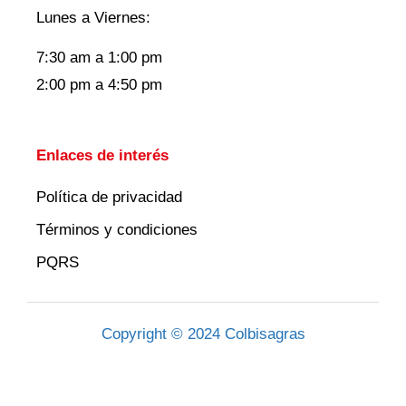
Lunes a Viernes:
7:30 am a 1:00 pm
2:00 pm a 4:50 pm
Enlaces de interés
Política de privacidad
Términos y condiciones
PQRS
Copyright © 2024 Colbisagras