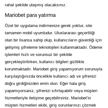
rahat şekilde ulaşmış olacaksınız.
Mariobet para yatırma
Özel bir uygulama indirmenize gerek yoktur, site
tamamen mobil uyumludur. Uluslararası geçerliliği
olan bir lisansa sahip olup, kullanıcıların güvenliği için
gelişmiş şifreleme teknolojileri kullanmaktadır. Ödeme
işlemleri hızlı ve sorunsuz bir şekilde
gerçekleştirilirken, kullanıcı bilgileri gizlilikle
korunmaktadır. Mariobet giriş yapamıyorum sorunuyla
karşılaştığınızda öncelikle kullanıcı adı ve şifrenizi
doğru girdiğinizden emin olun. Eğer hala giriş
yapamıyorsanız, şifrenizi sıfırlayabilir veya müşteri
hizmetleriyle iletişime geçebilirsiniz. Mariobet’in
müşteri hizmetleri ekibi, giriş sorunlarınızı çözmek