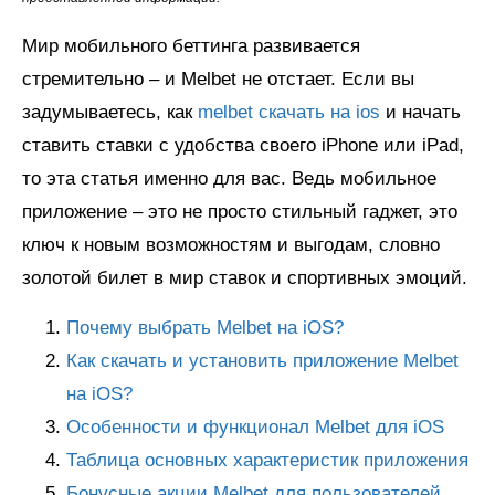
Мир мобильного беттинга развивается
стремительно – и Melbet не отстает. Если вы
задумываетесь, как
melbet скачать на ios
и начать
ставить ставки с удобства своего iPhone или iPad,
то эта статья именно для вас. Ведь мобильное
приложение – это не просто стильный гаджет, это
ключ к новым возможностям и выгодам, словно
золотой билет в мир ставок и спортивных эмоций.
Почему выбрать Melbet на iOS?
Как скачать и установить приложение Melbet
на iOS?
Особенности и функционал Melbet для iOS
Таблица основных характеристик приложения
Бонусные акции Melbet для пользователей