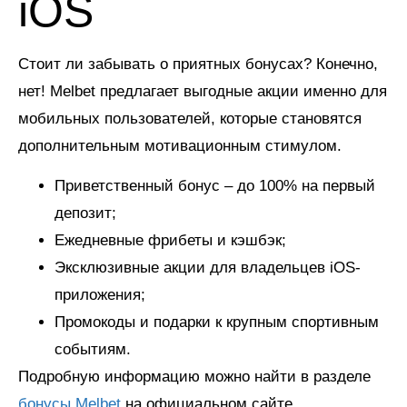
iOS
Стоит ли забывать о приятных бонусах? Конечно,
нет! Melbet предлагает выгодные акции именно для
мобильных пользователей, которые становятся
дополнительным мотивационным стимулом.
Приветственный бонус – до 100% на первый
депозит;
Ежедневные фрибеты и кэшбэк;
Эксклюзивные акции для владельцев iOS-
приложения;
Промокоды и подарки к крупным спортивным
событиям.
Подробную информацию можно найти в разделе
бонусы Melbet
на официальном сайте.