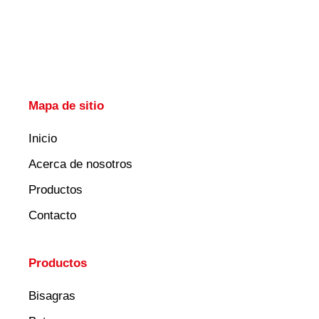
Mapa de sitio
Inicio
Acerca de nosotros
Productos
Contacto
Productos
Bisagras