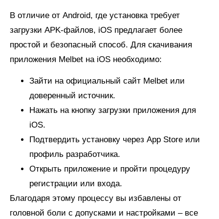
В отличие от Android, где установка требует
загрузки APK-файлов, iOS предлагает более
простой и безопасный способ. Для скачивания
приложения Melbet на iOS необходимо:
Зайти на официальный сайт Melbet или
доверенный источник.
Нажать на кнопку загрузки приложения для
iOS.
Подтвердить установку через App Store или
профиль разработчика.
Открыть приложение и пройти процедуру
регистрации или входа.
Благодаря этому процессу вы избавлены от
головной боли с допусками и настройками – все