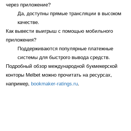
через приложение?
Да, доступны прямые трансляции в высоком
качестве.
Как вывести выигрыш с помощью мобильного
приложения?
Поддерживаются популярные платежные
системы для быстрого вывода средств.
Подробный обзор международной букмекерской
конторы Melbet можно прочитать на ресурсах,
например,
bookmaker-ratings.ru
.