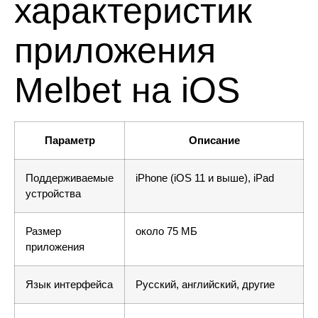
характеристик
приложения
Melbet на iOS
Параметр
Описание
Поддерживаемые
iPhone (iOS 11 и выше), iPad
устройства
Размер
около 75 МБ
приложения
Язык интерфейса
Русский, английский, другие