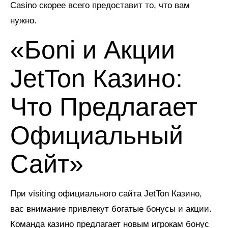
Casino скорее всего предоставит то, что вам
нужно.
«Бoni и Акции
JetTon Казино:
Что Предлагает
Официальный
Сайт»
При visiting официального сайта JetTon Казино,
вас внимание привлекут богатые бонусы и акции.
Команда казино предлагает новым игрокам бонус