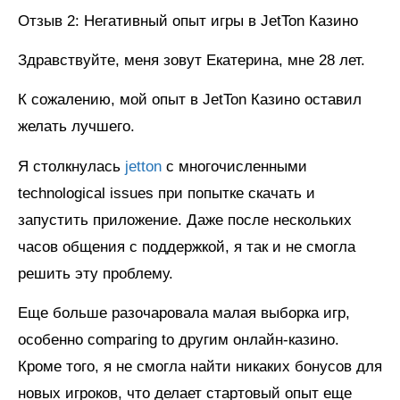
Отзыв 2: Негативный опыт игры в JetTon Казино
Здравствуйте, меня зовут Екатерина, мне 28 лет.
К сожалению, мой опыт в JetTon Казино оставил
желать лучшего.
Я столкнулась
jetton
с многочисленными
technological issues при попытке скачать и
запустить приложение. Даже после нескольких
часов общения с поддержкой, я так и не смогла
решить эту проблему.
Еще больше разочаровала малая выборка игр,
особенно comparing to другим онлайн-казино.
Кроме того, я не смогла найти никаких бонусов для
новых игроков, что делает стартовый опыт еще