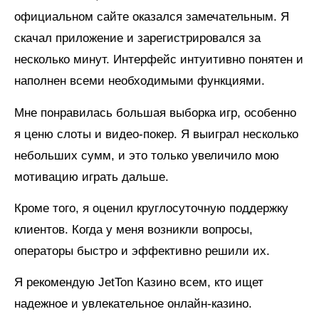
официальном сайте оказался замечательным. Я
скачал приложение и зарегистрировался за
несколько минут. Интерфейс интуитивно понятен и
наполнен всеми необходимыми функциями.
Мне понравилась большая выборка игр, особенно
я ценю слоты и видео-покер. Я выиграл несколько
небольших сумм, и это только увеличило мою
мотивацию играть дальше.
Кроме того, я оценил круглосуточную поддержку
клиентов. Когда у меня возникли вопросы,
операторы быстро и эффективно решили их.
Я рекомендую JetTon Казино всем, кто ищет
надежное и увлекательное онлайн-казино.