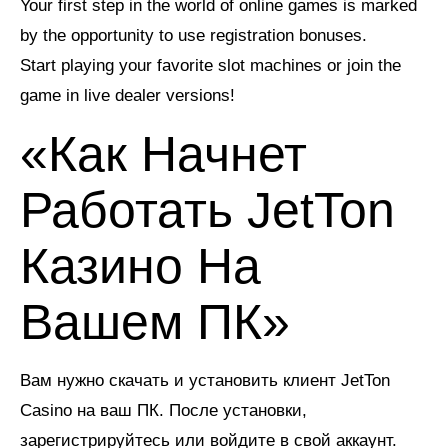
Your first step in the world of online games is marked
by the opportunity to use registration bonuses.
Start playing your favorite slot machines or join the
game in live dealer versions!
«Как Начнет
Работать JetTon
Казино На
Вашем ПК»
Вам нужно скачать и установить клиент JetTon
Casino на ваш ПК. После установки,
зарегистрируйтесь или войдите в свой аккаунт.