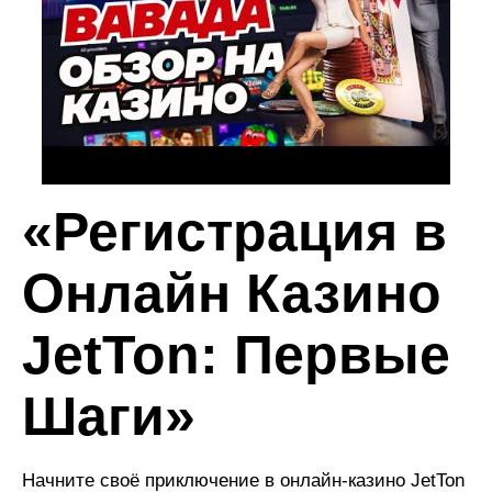
«Регистрация в
Онлайн Казино
JetTon: Первые
Шаги»
Начните своё приключение в онлайн-казино JetTon