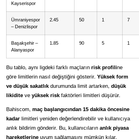
Kayserispor
Ümraniyespor
2.45
50
1
7
– Denizlispor
Başakşehir –
1.85
90
5
1
Alanyaspor
Bu tablo, aynı ligdeki farklı maçların
risk profili
ne
göre limitlerin nasıl değiştiğini gösterir.
Yüksek form
ve düşük sakatlık
durumunda limit artarken,
düşük
likidite
ve
yüksek risk
faktörleri limitleri düşürür.
Bahiscom,
maç başlangıcından 15 dakika öncesine
kadar
limitleri yeniden değerlendirebilir ve kullanıcıya
anlık bildirim gönderir. Bu, kullanıcıların
anlık piyasa
hareketlerine
uyum sağlamasını mümkün kılar.