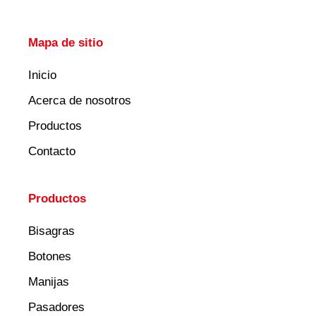
Mapa de sitio
Inicio
Acerca de nosotros
Productos
Contacto
Productos
Bisagras
Botones
Manijas
Pasadores