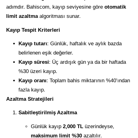
adımdır. Bahiscom, kayıp seviyesine göre
otomatik
limit azaltma
algoritması sunar.
Kayıp Tespit Kriterleri
Kayıp tutarı
: Günlük, haftalık ve aylık bazda
belirlenen eşik değerler.
Kayıp süresi
: Üç ardışık gün ya da bir haftada
%30 üzeri kayıp.
Kayıp oranı
: Toplam bahis miktarının %40’ından
fazla kayıp.
Azaltma Stratejileri
Sabitleştirilmiş Azaltma
Günlük kayıp
2,000 TL
üzerindeyse,
maksimum limit %30
azaltılır.