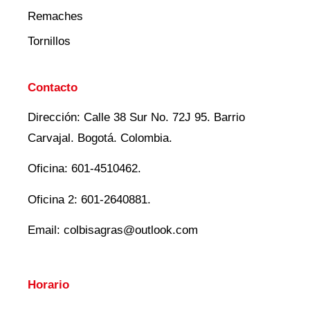
Remaches
Tornillos
Contacto
Dirección: Calle 38 Sur No. 72J 95. Barrio
Carvajal. Bogotá. Colombia.
Oficina: 601-4510462.
Oficina 2: 601-2640881.
Email: colbisagras@outlook.com
Horario