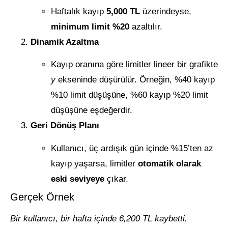
Haftalık kayıp
5,000 TL
üzerindeyse,
minimum limit %20
azaltılır.
Dinamik Azaltma
Kayıp oranına göre limitler lineer bir grafikte
y
ekseninde düşürülür. Örneğin, %40 kayıp
%10 limit düşüşüne, %60 kayıp %20 limit
düşüşüne eşdeğerdir.
Geri Dönüş Planı
Kullanıcı, üç ardışık gün içinde %15’ten az
kayıp yaşarsa, limitler
otomatik olarak
eski seviyeye
çıkar.
Gerçek Örnek
Bir kullanıcı, bir hafta içinde 6,200 TL kaybetti.