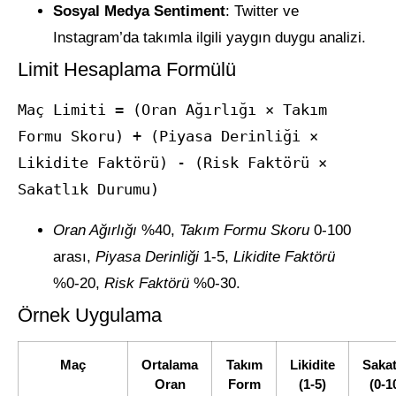
Sosyal Medya Sentiment
: Twitter ve
Instagram’da takımla ilgili yaygın duygu analizi.
Limit Hesaplama Formülü
Maç Limiti = (Oran Ağırlığı × Takım 
Formu Skoru) + (Piyasa Derinliği × 
Likidite Faktörü) - (Risk Faktörü × 
Oran Ağırlığı
%40,
Takım Formu Skoru
0‑100
arası,
Piyasa Derinliği
1‑5,
Likidite Faktörü
%0‑20,
Risk Faktörü
%0‑30.
Örnek Uygulama
Maç
Ortalama
Takım
Likidite
Sakat
Oran
Form
(1‑5)
(0‑1