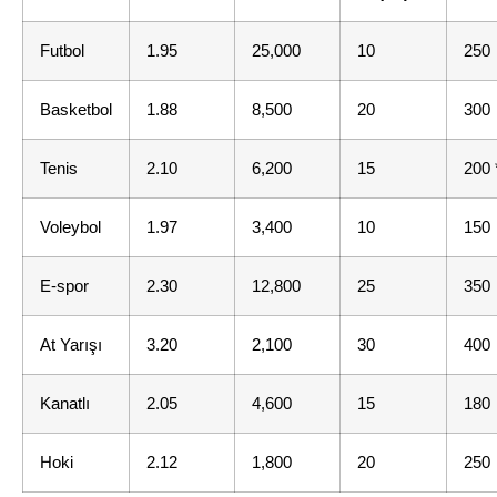
Futbol
1.95
25,000
10
250
Basketbol
1.88
8,500
20
300
Tenis
2.10
6,200
15
200 
Voleybol
1.97
3,400
10
150
E-spor
2.30
12,800
25
350
At Yarışı
3.20
2,100
30
400
Kanatlı
2.05
4,600
15
180
Hoki
2.12
1,800
20
250