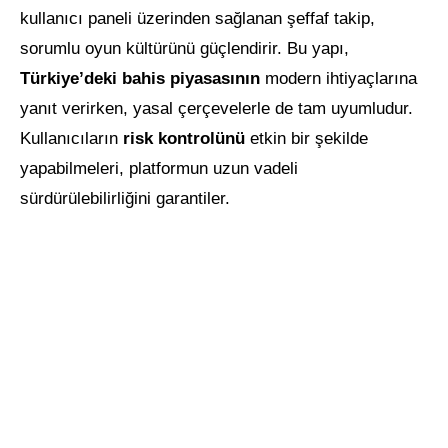
kullanıcı paneli üzerinden sağlanan şeffaf takip,
sorumlu oyun kültürünü güçlendirir. Bu yapı,
Türkiye’deki bahis piyasasının
modern ihtiyaçlarına
yanıt verirken, yasal çerçevelerle de tam uyumludur.
Kullanıcıların
risk kontrolünü
etkin bir şekilde
yapabilmeleri, platformun uzun vadeli
sürdürülebilirliğini garantiler.