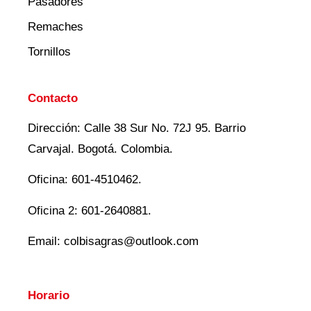
Pasadores
Remaches
Tornillos
Contacto
Dirección: Calle 38 Sur No. 72J 95. Barrio
Carvajal. Bogotá. Colombia.
Oficina: 601-4510462.
Oficina 2: 601-2640881.
Email: colbisagras@outlook.com
Horario