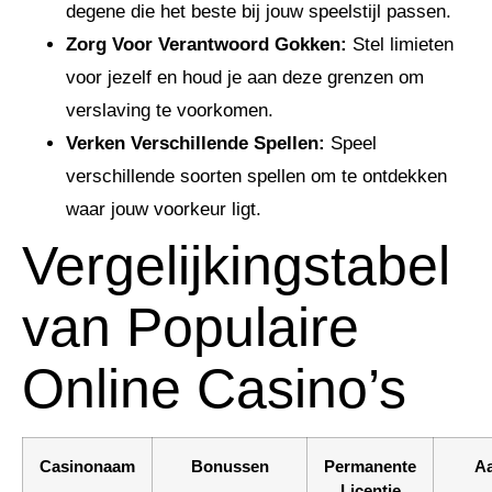
degene die het beste bij jouw speelstijl passen.
Zorg Voor Verantwoord Gokken:
Stel limieten
voor jezelf en houd je aan deze grenzen om
verslaving te voorkomen.
Verken Verschillende Spellen:
Speel
verschillende soorten spellen om te ontdekken
waar jouw voorkeur ligt.
Vergelijkingstabel
van Populaire
Online Casino’s
Casinonaam
Bonussen
Permanente
Aa
Licentie