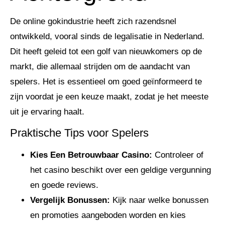
De online gokindustrie heeft zich razendsnel
ontwikkeld, vooral sinds de legalisatie in Nederland.
Dit heeft geleid tot een golf van nieuwkomers op de
markt, die allemaal strijden om de aandacht van
spelers. Het is essentieel om goed geïnformeerd te
zijn voordat je een keuze maakt, zodat je het meeste
uit je ervaring haalt.
Praktische Tips voor Spelers
Kies Een Betrouwbaar Casino:
Controleer of
het casino beschikt over een geldige vergunning
en goede reviews.
Vergelijk Bonussen:
Kijk naar welke bonussen
en promoties aangeboden worden en kies