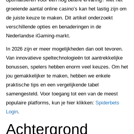
groeiende aantal online casino’s kan het lastig zijn om
de juiste keuze te maken. Dit artikel onderzoekt
verschillende opties en benaderingen in de
Nederlandse iGaming-markt.
In 2026 zijn er meer mogelijkheden dan ooit tevoren.
Van innovatieve speltechnologieën tot aantrekkelijke
bonussen, spelers hebben enorm veel keuzes. Om het
jou gemakkelijker te maken, hebben we enkele
praktische tips en een vergelijkende tabel
samengesteld. Voor toegang tot een van de meest
populaire platforms, kun je hier klikken:
Spiderbets
Login
.
Achtergrond