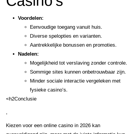
Casino’s
Voordelen:
Eenvoudige toegang vanuit huis.
Diverse spelopties en varianten.
Aantrekkelijke bonussen en promoties.
Nadelen:
Mogelijkheid tot verslaving zonder controle.
Sommige sites kunnen onbetrouwbaar zijn.
Minder sociale interactie vergeleken met
fysieke casino’s.
<h2Conclusie
,
Kiezen voor een online casino in 2026 kan