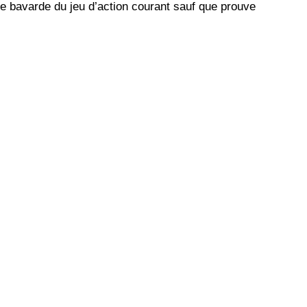
ue bavarde du jeu d’action courant sauf que prouve