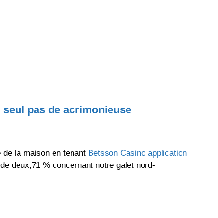
n seul pas de acrimonieuse
e de la maison en tenant
Betsson Casino application
 de deux,71 % concernant notre galet nord-