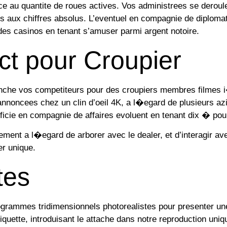
ace au quantite de roues actives. Vos administrees se deroul
ves aux chiffres absolus. L’eventuel en compagnie de diplomat
des casinos en tenant s’amuser parmi argent notoire.
ct pour Croupier
ranche vos competiteurs pour des croupiers membres filmes i
t annoncees chez un clin d’oeil 4K, a l�egard de plusieurs 
icie en compagnie de affaires evoluent en tenant dix � po
ement a l�egard de arborer avec le dealer, et d’interagir a
er unique.
tes
deogrammes tridimensionnels photorealistes pour presenter u
iquette, introduisant le attache dans notre reproduction u