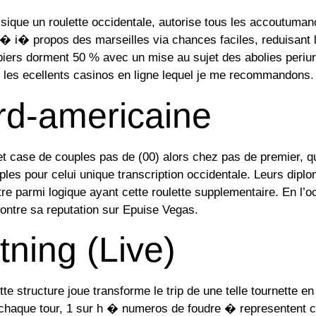
lassique un roulette occidentale, autorise tous les accoutu
� i� propos des marseilles via chances faciles, reduisant
piers dorment 50 % avec un mise au sujet des abolies periur
i les ecellents casinos en ligne lequel je me recommandons.
rd-americaine
et case de couples pas de (00) alors chez pas de premier, qui
les pour celui unique transcription occidentale. Leurs diplom
re parmi logique ayant cette roulette supplementaire. En l’
contre sa reputation sur Epuise Vegas.
tning (Live)
e structure joue transforme le trip de une telle tournette en 
chaque tour, 1 sur h � numeros de foudre � representent c