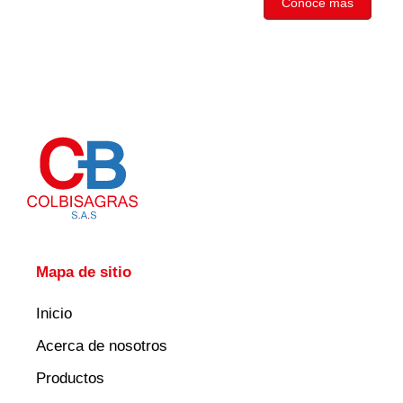
Conoce más
Mapa de sitio
Inicio
Acerca de nosotros
Productos