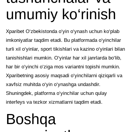
umumiy ko‘rinish
Xparibet O‘zbekistonda o‘yin o‘ynash uchun ko‘plab
imkoniyatlar taqdim etadi. Bu platformada o‘yinchilar
turli xil o‘yinlar, sport tikishlari va kazino o‘yinlari bilan
tanishishlari mumkin. O‘yinlar har xil janrlarda bo‘lib,
har bir o‘yinchi o‘ziga mos variantni topishi mumkin.
Xparibetning asosiy maqsadi o‘yinchilarni qiziqarli va
xavfsiz muhitda o‘yin o‘ynashga undashdir.
Shuningdek, platforma o‘yinchilar uchun qulay
interfeys va tezkor xizmatlarni taqdim etadi.
Boshqa