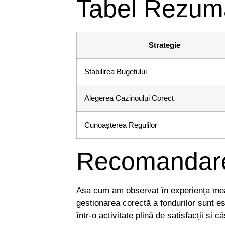
Tabel Rezumat
Strategie
Stabilirea Bugetului
Alegerea Cazinoului Corect
Cunoașterea Regulilor
Recomandare
Așa cum am observat în experiența mea 
gestionarea corectă a fondurilor sunt ese
într-o activitate plină de satisfacții și c