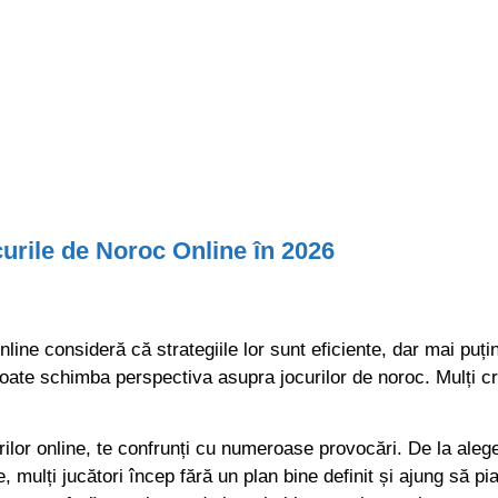
curile de Noroc Online în 2026
online consideră că strategiile lor sunt eficiente, dar mai p
 poate schimba perspectiva asupra jocurilor de noroc. Mulți c
ilor online, te confrunți cu numeroase provocări. De la alege
, mulți jucători încep fără un plan bine definit și ajung să p