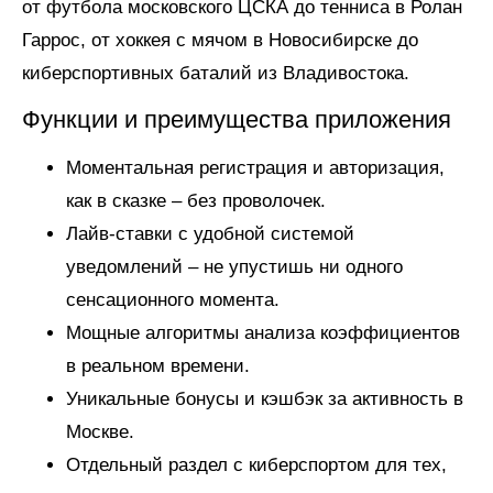
от футбола московского ЦСКА до тенниса в Ролан
Гаррос, от хоккея с мячом в Новосибирске до
киберспортивных баталий из Владивостока.
Функции и преимущества приложения
Моментальная регистрация и авторизация,
как в сказке – без проволочек.
Лайв-ставки с удобной системой
уведомлений – не упустишь ни одного
сенсационного момента.
Мощные алгоритмы анализа коэффициентов
в реальном времени.
Уникальные бонусы и кэшбэк за активность в
Москве.
Отдельный раздел с киберспортом для тех,