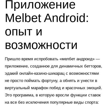
Приложение
Melbet Android:
опыт и
возможности
Пришло время испробовать «мелбет андроид» —
приложение, созданное для динамичных бетторов,
эдакий онлайн-казино-шикарац с возможностями
не просто поймать фортуну, а обнять и унести в
виртуальный марафон побед и красочных эмоций.
Это программа, в которую вросли функции ставок
на все без исключения популярные виды спорта: