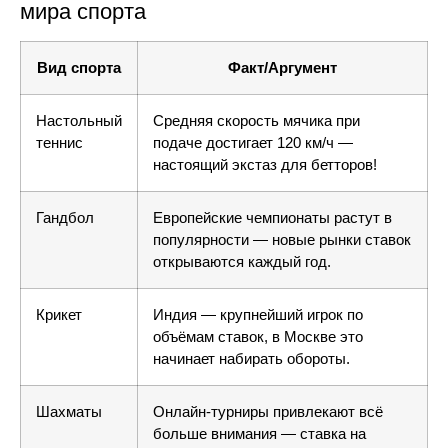
мира спорта
Вид спорта
Факт/Аргумент
Настольный
Средняя скорость мячика при
теннис
подаче достигает 120 км/ч —
настоящий экстаз для бетторов!
Гандбол
Европейские чемпионаты растут в
популярности — новые рынки ставок
открываются каждый год.
Крикет
Индия — крупнейший игрок по
объёмам ставок, в Москве это
начинает набирать обороты.
Шахматы
Онлайн-турниры привлекают всё
больше внимания — ставка на