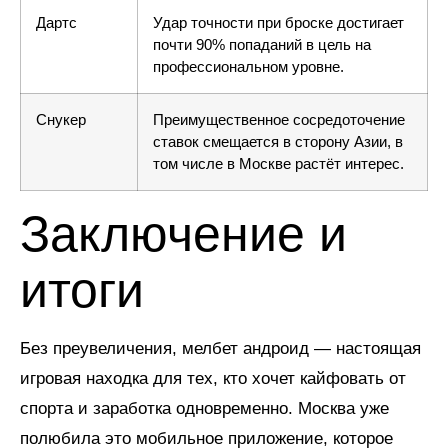
Дартс
Удар точности при броске достигает
почти 90% попаданий в цель на
профессиональном уровне.
Снукер
Преимущественное сосредоточение
ставок смещается в сторону Азии, в
том числе в Москве растёт интерес.
Заключение и
итоги
Без преувеличения, мелбет андроид — настоящая
игровая находка для тех, кто хочет кайфовать от
спорта и заработка одновременно. Москва уже
полюбила это мобильное приложение, которое