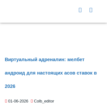
Виртуальный адреналин: мелбет
андроид для настоящих асов ставок в
2026
01-06-2026
Colb_editor