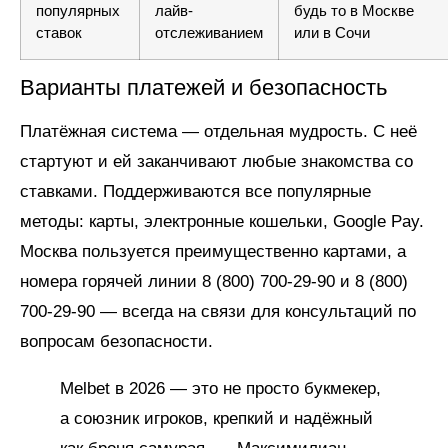
популярных
лайв-
будь то в Москве
ставок
отслеживанием
или в Сочи
Варианты платежей и безопасность
Платёжная система — отдельная мудрость. С неё
стартуют и ей заканчивают любые знакомства со
ставками. Поддерживаются все популярные
методы: карты, электронные кошельки, Google Pay.
Москва пользуется преимущественно картами, а
номера горячей линии 8 (800) 700-29-90 и 8 (800)
700-29-90 — всегда на связи для консультаций по
вопросам безопасности.
Melbet в 2026 — это не просто букмекер,
а союзник игроков, крепкий и надёжный