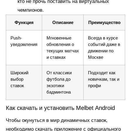
кто не прочь поставить на виртуальных
чемпионов.
Функция
Описание
Преимущество
Push-
Мгновенные
Всегда в курсе
уведомления
обновления о
событий даже в
текущих матчах
движении по
и ставках
Москве
Широкий
От классики
Подходит как
выбор
футбола до
новичкам, так и
ставок
экзотики
профи
бадминтона
Как скачать и установить Melbet Android
Чтобы окунуться в мир динамичных ставок,
необходимо скачать приложение с официального